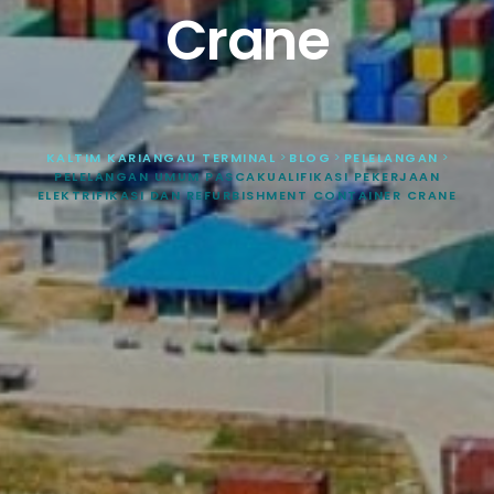
Crane
KALTIM KARIANGAU TERMINAL
>
BLOG
>
PELELANGAN
>
PELELANGAN UMUM PASCAKUALIFIKASI PEKERJAAN
ELEKTRIFIKASI DAN REFURBISHMENT CONTAINER CRANE